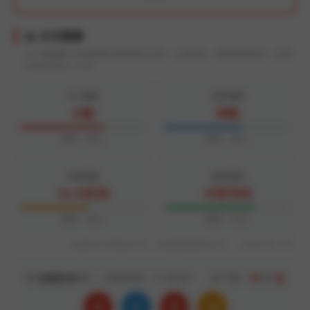
📊 今日预测
以下预测基于历史数据与智能算法分析，仅供参考。预测更新时间：2026
年08月06日 17:35
大小预测
单双预测
大数
单数
概率：68%
概率：62%
和值预测
极值预测
13-15区间
中段号码
概率：55%
概率：72%
根据最近50期数据分析，大数据预测概率较高。 ｜ 置信区间：95%
第
3466218
期 ｜ 开奖时间：17:35:07
距下期：
27
秒
+
+
=
4
8
0
12